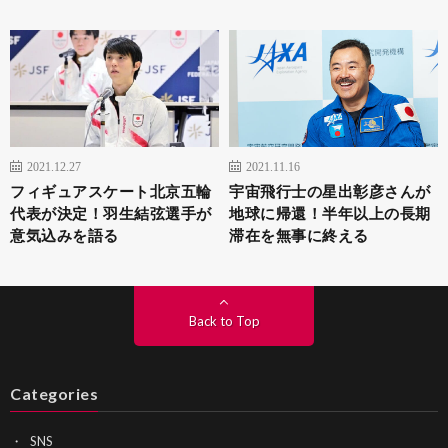
2021.12.27
2021.11.16
フィギュアスケート北京五輪
宇宙飛行士の星出彰彦さんが
代表が決定！羽生結弦選手が
地球に帰還！半年以上の長期
意気込みを語る
滞在を無事に終える
Back to Top
Categories
SNS