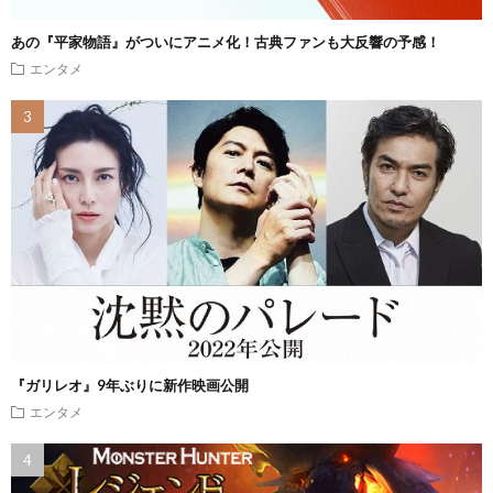
あの『平家物語』がついにアニメ化！古典ファンも大反響の予感！
エンタメ
『ガリレオ』9年ぶりに新作映画公開
エンタメ