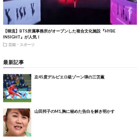
【韓流】BTS所属事務所がオープンした複合文化施設『HYBE
INSIGHT』が人気！
芸能・スポーツ
最新記事
左45度デルピエロ級ゾーン弾の三笘薫
山田邦子のM1,胸に秘めた告白を解き明かす