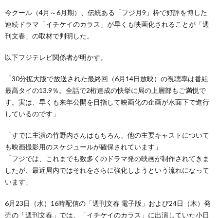
今クール（4月～6月期）、伝統ある「フジ月9」枠で好評を博した
連続ドラマ「イチケイのカラス」が早くも映画化されることが「週
刊文春」の取材で判明した。
以下フジテレビ関係者が明かす。
「30分拡大版で放送された最終回（6月14日放映）の視聴率は番組
最高タイの13.9％。全話で2桁達成の快挙に局の上層部もご満悦で
す。実は、早くも来年公開を目指して映画化の企画が水面下で進行
しているのです」
「すでに主演の竹野内さんはもちろん、他の主要キャストについて
も映画撮影用のスケジュールが確保されています」
「フジでは、これまでも数多くのドラマ発の映画が制作されてきま
したが、最近局内ではそれをさらに強化しようという流れになって
います」
6月23日（水）16時配信の「週刊文春 電子版」および24日（木）発
売の「週刊文春」では、「イチケイのカラス」に出演していた小日