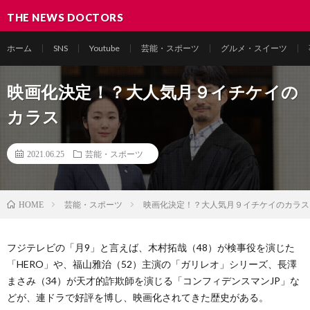
THE NEWS DOCTORS
ホーム
SNS
Youtube
芸能・スポーツ
グルメ・スイーツ
映画化決定！？大人気月９イチケイの
カラス
2021.06.25
芸能・スポーツ
芸能・スポーツ
映画化決定！？大人気月９イチケイのカラス
HOME
フジテレビの「月9」と言えば、木村拓哉（48）が検事役を演じた
「HERO」や、福山雅治（52）主演の「ガリレオ」シリーズ、長澤
まさみ（34）が天才的詐欺師を演じる「コンフィデンスマンJP」な
どが、連ドラで好評を博し、映画化されてきた歴史がある。