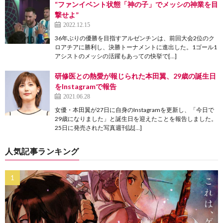
“ファンイベント状態「神の子」でメッシの神業を目
撃せよ”
2022.12.15
36年ぶりの優勝を目指すアルゼンチンは、前回大会2位のク
ロアチアに勝利し、決勝トーナメントに進出した。1ゴール1
アシストのメッシの活躍もあっての快挙で[…]
研修医との熱愛が報じられた本田翼、29歳の誕生日
をInstagramで報告
2021.06.28
女優・本田翼が27日に自身のInstagramを更新し、「今日で
29歳になりました」と誕生日を迎えたことを報告しました。
25日に発売された写真週刊誌[…]
人気記事ランキング