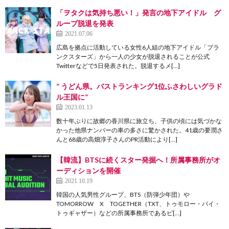
「ヲタクは気持ち悪い！」発言の地下アイドル グ
ループ脱退を発表
2021.07.06
広島を拠点に活動している女性6人組の地下アイドル「プラ
ンクスターズ」から一人の少女が脱退されることが公式
Twitterなどで5日発表された。脱退するメ[…]
” うどん県。バストランキング1位ふさわしいグラド
ル王国に”
2023.01.13
数十年ぶりに故郷の香川県に旅立ち、子供の頃には気づかな
かった他県ナンバーの車の多さに驚かされた。41歳の要潤さ
んと68歳の高畑淳子さんのPR活動により[…]
【韓流】BTSに続くスター発掘へ！所属事務所がオ
ーディションを開催
2021.10.19
韓国の人気男性グループ、BTS（防弾少年団）や
TOMORROW X TOGETHER（TXT、トゥモロー・バイ・
トゥギャザー）などの所属事務所であるビ[…]