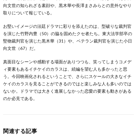
向文世の知られざる素顔や、黒木華や長澤まさみらとの意外なやり
取りについて報じている。
お堅いイメージの法廷ドラマに彩りを添えたのは、型破りな裁判官
を演じた竹野内豊（50）の脇を固めたクセ者たち。東大法学部卒の
堅物裁判官を演じた黒木華（31）や、ベテラン裁判官を演じた小日
向文世（67）だ。
真面目なシーンや感動する場面がありつつも、笑ってしまうコメデ
ィ要素もあるイチケイのカラスは、続編を望む人も多かったと思
う。今回映画化されるということで、さらにスケールの大きなイチ
ケイのカラスを見ることができるのではと楽しみな人も多いのでは
ないか。ドラマでは大きく進展しなかった恋愛の要素も動きがある
のか必見である。
関連する記事