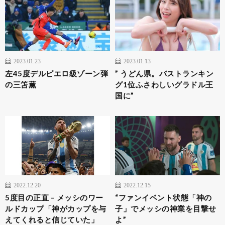
2023.01.23
2023.01.13
左45度デルピエロ級ゾーン弾
” うどん県。バストランキン
の三笘薫
グ1位ふさわしいグラドル王
国に”
2022.12.20
2022.12.15
5度目の正直 – メッシのワー
“ファンイベント状態「神の
ルドカップ「神がカップを与
子」でメッシの神業を目撃せ
えてくれると信じていた」
よ”