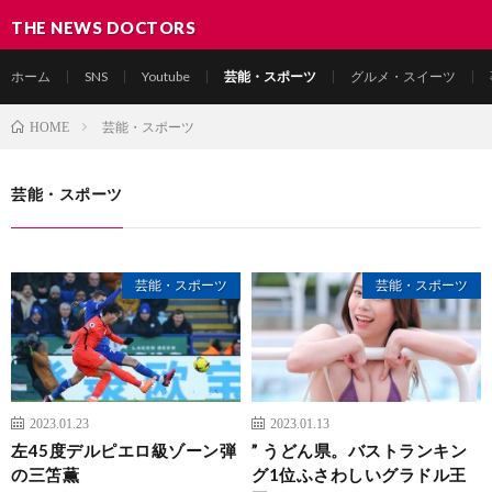
THE NEWS DOCTORS
ホーム
SNS
Youtube
芸能・スポーツ
グルメ・スイーツ
芸能・スポーツ
HOME
芸能・スポーツ
芸能・スポーツ
芸能・スポーツ
2023.01.23
2023.01.13
左45度デルピエロ級ゾーン弾
” うどん県。バストランキン
の三笘薫
グ1位ふさわしいグラドル王