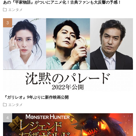
あの『平家物語』がついにアニメ化！古典ファンも大反響の予感！
エンタメ
『ガリレオ』9年ぶりに新作映画公開
エンタメ