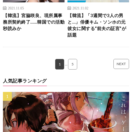
2021.11.05
2021.11.02
【韓流】宮脇咲良、現所属事
【韓流】「3週間で3人の男
務所契約終了……韓国での活動
と…」俳優キム・ソンホの元
秒読みか
彼女に関する“前夫の証言”が
話題
NEXT
1
…
5
人気記事ランキング