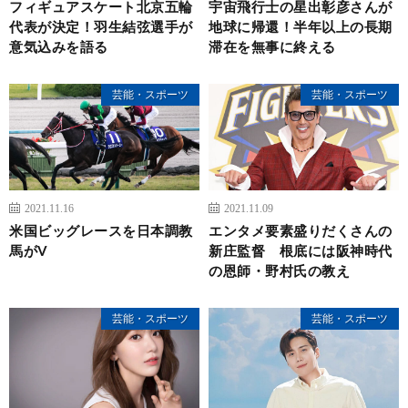
フィギュアスケート北京五輪
宇宙飛行士の星出彰彦さんが
代表が決定！羽生結弦選手が
地球に帰還！半年以上の長期
意気込みを語る
滞在を無事に終える
芸能・スポーツ
芸能・スポーツ
2021.11.16
2021.11.09
米国ビッグレースを日本調教
エンタメ要素盛りだくさんの
馬がV
新庄監督 根底には阪神時代
の恩師・野村氏の教え
芸能・スポーツ
芸能・スポーツ