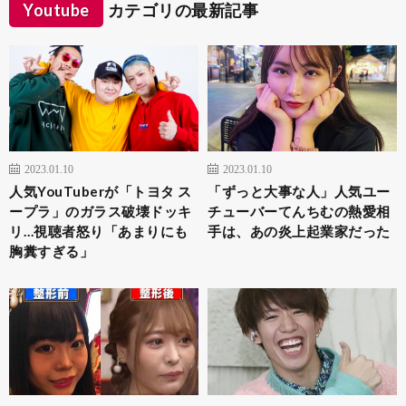
Youtube
カテゴリの最新記事
2023.01.10
2023.01.10
人気YouTuberが「トヨタ ス
「ずっと大事な人」人気ユー
ープラ」のガラス破壊ドッキ
チューバーてんちむの熱愛相
リ…視聴者怒り「あまりにも
手は、あの炎上起業家だった
胸糞すぎる」