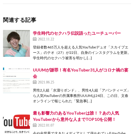
関連する記事
学生時代のセクハラ伝説語ったユーチューバー
2022.11.22
登録者数465万人を超える人気YouTubeデュオ「スカイプエ
ース」のテオ（27）が22日、自身のインスタグラムを更新。
学生時代のセクハラ被害を明かし[…]
UUUMが謝罪！有名YouTuber31人がコロナ禍の宴
会
2021.06.25
男性2人組「水溜りボンド」、男性4人組「アバンティーズ」
ら人気YouTuberの所属事務所UUUMは24日、この日、文春
オンラインで報じられた「緊急事[…]
最も影響力のあるYouTuberは誰！？あの人気
YouTuberから意外な人までTOP10を公開！
2022.01.07
今や全世界で大きなメディアとして扱われているYouTube。