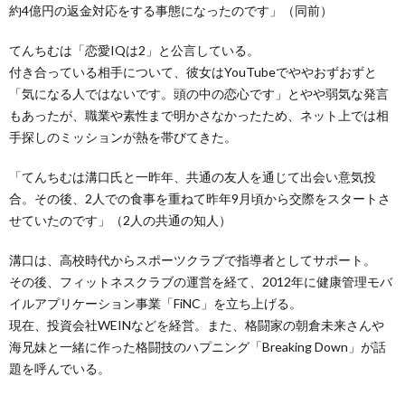
約4億円の返金対応をする事態になったのです」（同前）
てんちむは「恋愛IQは2」と公言している。
付き合っている相手について、彼女はYouTubeでややおずおずと
「気になる人ではないです。頭の中の恋心です」とやや弱気な発言
もあったが、職業や素性まで明かさなかったため、ネット上では相
手探しのミッションが熱を帯びてきた。
「てんちむは溝口氏と一昨年、共通の友人を通じて出会い意気投
合。その後、2人での食事を重ねて昨年9月頃から交際をスタートさ
せていたのです」（2人の共通の知人）
溝口は、高校時代からスポーツクラブで指導者としてサポート。
その後、フィットネスクラブの運営を経て、2012年に健康管理モバ
イルアプリケーション事業「FiNC」を立ち上げる。
現在、投資会社WEINなどを経営。また、格闘家の朝倉未来さんや
海兄妹と一緒に作った格闘技のハプニング「Breaking Down」が話
題を呼んでいる。