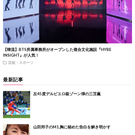
【韓流】BTS所属事務所がオープンした複合文化施設『HYBE
INSIGHT』が人気！
芸能・スポーツ
最新記事
左45度デルピエロ級ゾーン弾の三笘薫
山田邦子のM1,胸に秘めた告白を解き明かす