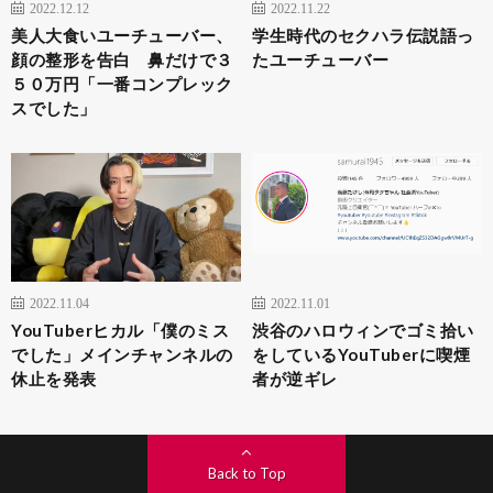
2022.12.12
2022.11.22
美人大食いユーチューバー、
学生時代のセクハラ伝説語っ
顔の整形を告白 鼻だけで３
たユーチューバー
５０万円「一番コンプレック
スでした」
2022.11.04
2022.11.01
YouTuberヒカル「僕のミス
渋谷のハロウィンでゴミ拾い
でした」メインチャンネルの
をしているYouTuberに喫煙
休止を発表
者が逆ギレ
Back to Top