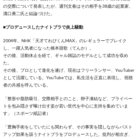
の交際について発表したが、週刊文春はその相手を38歳の起業家、
溝口勇二氏と結論づけた。
■プロデュースしたナイトブラで炎上騒動
2004年、NHK「天才てれびくんMAX」のレギュラーでブレイク
し、一躍人気者になった橋本甜歌（てんか）。
その後、活動休止を経て、ギャル雑誌のモデルとして成功を収め
た。
その後、プロとして進化を遂げ、現在はフリーランサー、YouTuber
として活躍している。YouTubeでは、私生活を正直に表現し、視聴
者の共感を呼んでいる。
「整形や脂肪吸引、交際相手とのこと、卵子凍結など、プライベー
トを包み隠さず曝け出す姿が若い世代を中心に支持を集めていま
す」（スポーツ紙記者）
「豊胸手術をしていたにも関わらず、その事実を隠しながらバスト
アップ効果を謳うナイトブラをプロデュースした。批判が相次ぎ、