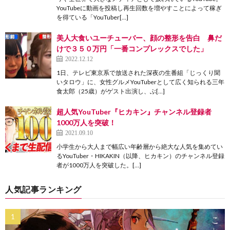
YouTubeに動画を投稿し再生回数を増やすことによって稼ぎ
を得ている「YouTuber[…]
美人大食いユーチューバー、顔の整形を告白 鼻だ
けで３５０万円「一番コンプレックスでした」
2022.12.12
1日、テレビ東京系で放送された深夜の生番組「じっくり聞
いタロウ」に、女性グルメYouTuberとして広く知られる三年
食太郎（25歳）がゲスト出演し、ぶ[…]
超人気YouTuber『ヒカキン』チャンネル登録者
1000万人を突破！
2021.09.10
小学生から大人まで幅広い年齢層から絶大な人気を集めてい
るYouTuber・HIKAKIN（以降、ヒカキン）のチャンネル登録
者が1000万人を突破した。[…]
人気記事ランキング