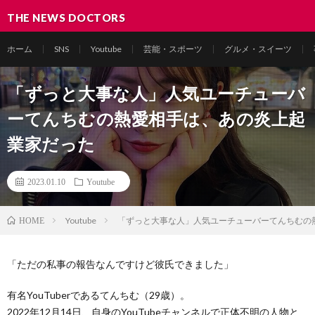
THE NEWS DOCTORS
ホーム
SNS
Youtube
芸能・スポーツ
グルメ・スイーツ
「ずっと大事な人」人気ユーチューバ
ーてんちむの熱愛相手は、あの炎上起
業家だった
2023.01.10
Youtube
Youtube
「ずっと大事な人」人気ユーチューバーてんちむの
HOME
「ただの私事の報告なんですけど彼氏できました」
有名YouTuberであるてんちむ（29歳）。
2022年12月14日、自身のYouTubeチャンネルで正体不明の人物と