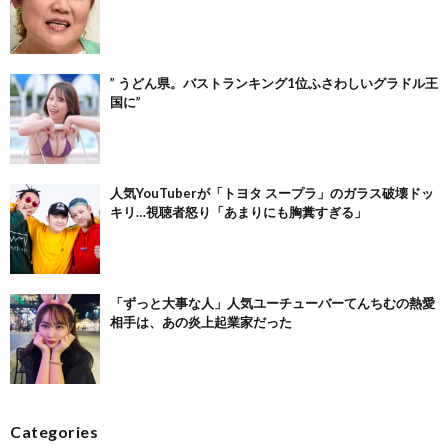
” うどん県。バストランキング1位ふさわしいグラドル王
国に”
人気YouTuberが「トヨタ スープラ」のガラス破壊ドッ
キリ…視聴者怒り「あまりにも胸糞すぎる」
「ずっと大事な人」人気ユーチューバーてんちむの熱愛
相手は、あの炎上起業家だった
Categories