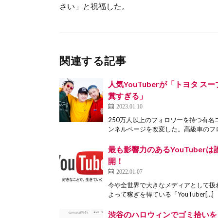
さい」と祝福した。
関連する記事
人気YouTuberが「トヨタ
糞すぎる」
2023.01.10
250万人以上のフォロワーを持つ有名
ンネルページを改変した。高級車のフロ
最も影響力のあるYouTuberは
開！
2022.01.07
今や全世界で大きなメディアとして扱われ
よって稼ぎを得ている「YouTuber[…]
渋谷のハロウィンでゴミ拾いをし