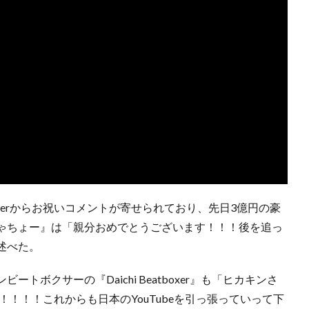
berからお祝いコメントが寄せられており、先日3億円の豪
ゃちょー』は「親分おめでとうございます！！！後を追っ
述べた。
ボクサーの『Daichi Beatboxer』も「ヒカキンさ
！！！！これからも日本のYouTubeを引っ張っていって下