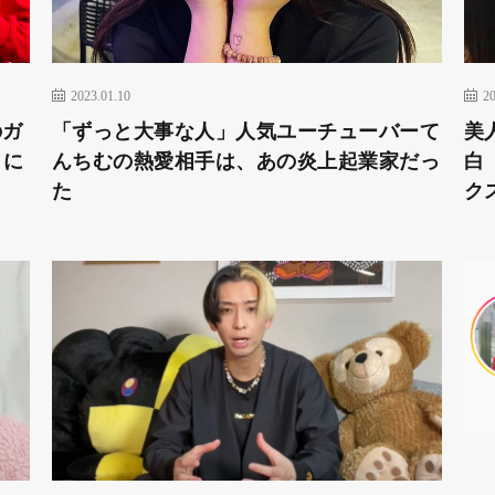
2023.01.10
20
のガ
「ずっと大事な人」人気ユーチューバーて
美
りに
んちむの熱愛相手は、あの炎上起業家だっ
白
た
ク