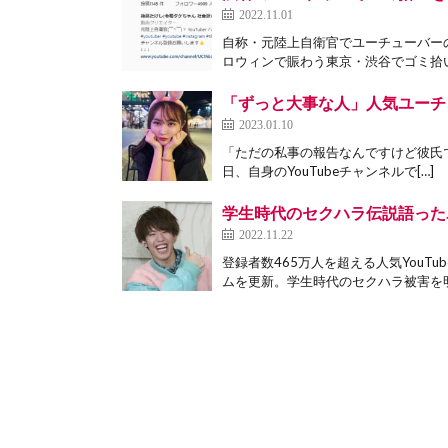
2022.11.01
自称・元陸上自衛官でユーチューバーの
ロウィンで賑わう東京・渋谷でゴミ拾い
「ずっと大事な人」人気ユーチ
2023.01.10
「ただの私事の報告なんですけど彼氏できま
日、自身のYouTubeチャンネルで[…]
学生時代のセクハラ伝説語った
2022.11.22
登録者数465万人を超える人気YouT
ムを更新。学生時代のセクハラ被害を明