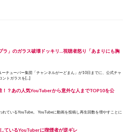
 スープラ」のガラス破壊ドッキリ…視聴者怒り「あまりにも胸
ユーチューバー集団「チャンネルがーどまん」が10日までに、公式チャ
ントガラスを[…]
誰！？あの人気YouTuberから意外な人までTOP10を公
ているYouTube。 YouTubeに動画を投稿し再生回数を増やすことに
ているYouTuberに喫煙者が逆ギレ