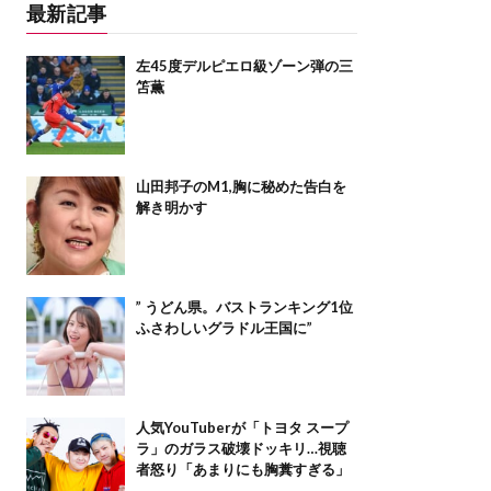
最新記事
左45度デルピエロ級ゾーン弾の三
笘薫
山田邦子のM1,胸に秘めた告白を
解き明かす
” うどん県。バストランキング1位
ふさわしいグラドル王国に”
人気YouTuberが「トヨタ スープ
ラ」のガラス破壊ドッキリ…視聴
者怒り「あまりにも胸糞すぎる」