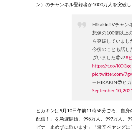
ン）のチャンネル登録者が1000万人を突破
HikakinTVチ
想像の100倍以
ら突破していまし
今後のことも話し
ざいました😎🎉
#
https://t.co/KO3g
pic.twitter.com/7
— HIKAKIN😎ヒカキ
September 10, 202
ヒカキンは9月10日午前11時58分ごろ、自
配信！」を急遽開始。996万人、997万人、9
ピナー止めずに歌います」「激辛ペヤングに