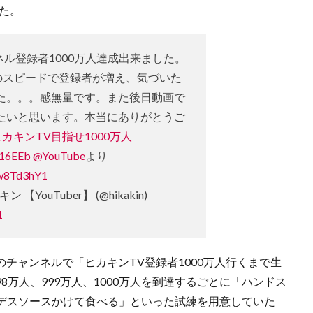
した。
ャンネル登録者1000万人達成出来ました。
上のスピードで登録者が増え、気づいた
た。。。感無量です。また後日動画で
たいと思います。本当にありがとうご
ヒカキンTV目指せ1000万人
c16EEb
@YouTube
より
gw8Td3hY1
ン 【YouTuber】 (@hikakin)
1
身のチャンネルで「ヒカキンTV登録者1000万人行くまで生
98万人、999万人、1000万人を到達するごとに「ハンドス
デスソースかけて食べる」といった試練を用意していた