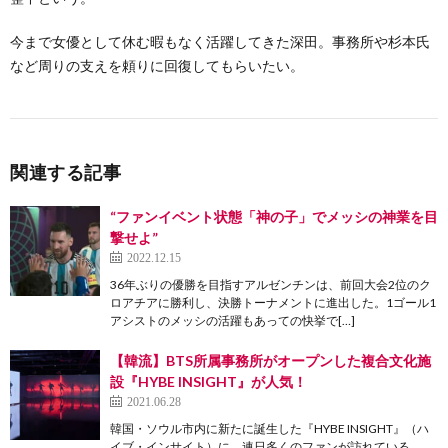
今まで女優として休む暇もなく活躍してきた深田。事務所や杉本氏
など周りの支えを頼りに回復してもらいたい。
関連する記事
“ファンイベント状態「神の子」でメッシの神業を目
撃せよ”
2022.12.15
36年ぶりの優勝を目指すアルゼンチンは、前回大会2位のク
ロアチアに勝利し、決勝トーナメントに進出した。1ゴール1
アシストのメッシの活躍もあっての快挙で[…]
【韓流】BTS所属事務所がオープンした複合文化施
設『HYBE INSIGHT』が人気！
2021.06.28
韓国・ソウル市内に新たに誕生した『HYBE INSIGHT』（ハ
イブ・インサイト）に、連日多くのファンが訪れている。