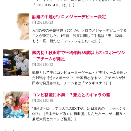
『HYBE INSIGHT』は、[…]
話題の手越がソロメジャーデビュー決定
2021.06.23
元NEWSの手越祐也（33）が、ソロでメジャーデビューする
ことが決定した。1年前、独立に関して手越は「男、32歳。
もう一度、新たなチャレンジをしたいと[…]
国内初！秋田市で平均年齢65歳以上のeスポーツシ
ニアチームが発足
2021.09.22
競技として主にコンピューターゲーム・ビデオゲームを用い
た対戦を行うeスポーツで、全国初となるシニアチームが秋
田市で発足された。チーム名は「マタギスナイ[…]
コンビ格差に不満！？兼近とのギャラの差
2021.06.16
“第七世代として大人気のEXITが、14日放送の『しゃべくり
007』（日本テレビ系）に初出演。りんたろー。が、相方・
兼近大樹とのコンビ格差[…]