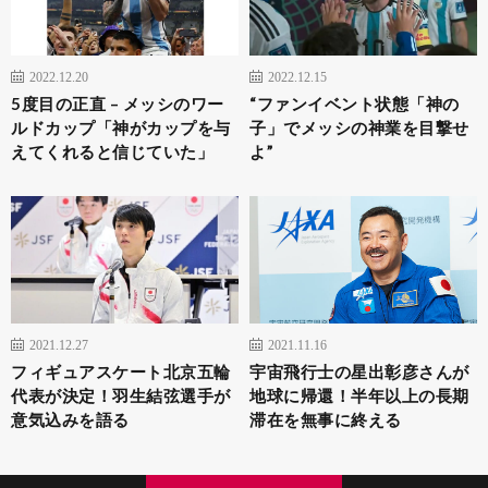
2022.12.20
2022.12.15
5度目の正直 – メッシのワー
“ファンイベント状態「神の
ルドカップ「神がカップを与
子」でメッシの神業を目撃せ
えてくれると信じていた」
よ”
2021.12.27
2021.11.16
フィギュアスケート北京五輪
宇宙飛行士の星出彰彦さんが
代表が決定！羽生結弦選手が
地球に帰還！半年以上の長期
意気込みを語る
滞在を無事に終える