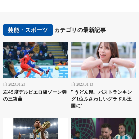
芸能・スポーツ
カテゴリの最新記事
2023.01.23
2023.01.13
左45度デルピエロ級ゾーン弾
” うどん県。バストランキン
の三笘薫
グ1位ふさわしいグラドル王
国に”