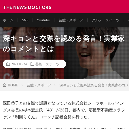
THE NEWS DOCTORS
ホーム
SNS
Youtube
芸能・スポーツ
グルメ・スイーツ
深キョンと交際を認める発言！実業家
のコメントとは
2021.06.24
芸能・スポーツ
芸能・スポーツ
深キョンと交際を認める発言！実業家のコメ
HOME
深田恭子との交際で話題となっている株式会社シーラホールディン
グス会長の杉本宏之氏（43）が23日、都内で、応援型不動産クラフ
ァン「利回りくん」ローンチ記者会見を行った。