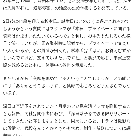
杉本氏は19年に、深田恭子（38）との交際が報じられていた。深田
は先月26日に「適応障害」の治療のため休養すると発表している。
2日後に44歳を迎える杉本氏。誕生日はどのように過ごされるので
しょうかという質問にはスタッフが「本日、プライベートに関する
質問はお控えいただいているので」と制し、杉本氏もたじろいた様
子で笑っていたが、囲み取材時に記者から、プライベートで支えた
い人がいるか、との質問が飛んだ。杉本氏は「はい。お答えむずか
しいんですけど、支えていきたいですね」と笑顔で応じ、事実上交
際を認めるとともに、休養中の深田を気遣った。
また記者から「交際を認めているということでしょうか」との問い
には「ありがとうございます」と笑顔で応じるなどまんざらでもな
い様子。
深田は直近予定されていた７月期のフジ系主演ドラマを降板するこ
とも報告。同社は関係者にわび、「深田恭子をできる限りサポート
してゆきたいと存じます」とした。同局によると、ドラマは撮影前
の段階で、代役を立てるかどうかも含め、制作・放送については調
整中という。