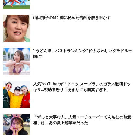
山田邦子のM1,胸に秘めた告白を解き明かす
” うどん県。バストランキング1位ふさわしいグラドル王
国に”
人気YouTuberが「トヨタ スープラ」のガラス破壊ドッ
キリ…視聴者怒り「あまりにも胸糞すぎる」
「ずっと大事な人」人気ユーチューバーてんちむの熱愛
相手は、あの炎上起業家だった