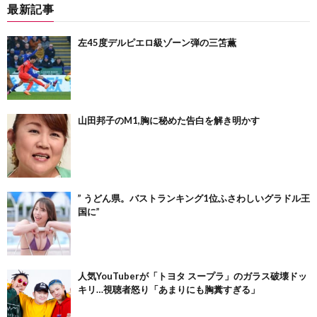
最新記事
左45度デルピエロ級ゾーン弾の三笘薫
山田邦子のM1,胸に秘めた告白を解き明かす
” うどん県。バストランキング1位ふさわしいグラドル王
国に”
人気YouTuberが「トヨタ スープラ」のガラス破壊ドッ
キリ…視聴者怒り「あまりにも胸糞すぎる」