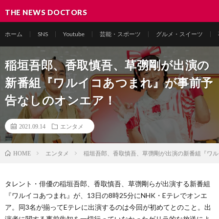
THE NEWS DOCTORS
ホーム
SNS
Youtube
芸能・スポーツ
グルメ・スイーツ
稲垣吾郎、香取慎吾、草彅剛が出演の
新番組『ワルイコあつまれ』が事前予
告なしのオンエア！
2021.09.14
エンタメ
エンタメ
稲垣吾郎、香取慎吾、草彅剛が出演の新番組『ワル
HOME
タレント・俳優の稲垣吾郎、香取慎吾、草彅剛らが出演する新番組
『ワルイコあつまれ』が、13日の8時25分にNHK・Eテレでオンエ
ア。同3名が揃ってEテレに出演するのは今回が初めてとのこと。出
演者に関する事前告知を一切行っていなかったゲリラ的な放送によ