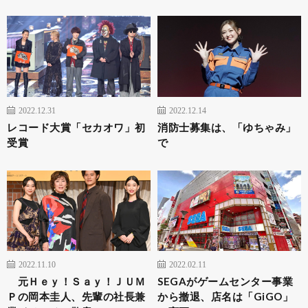
2022.12.31
2022.12.14
レコード大賞「セカオワ」初
消防士募集は、「ゆちゃみ」
受賞
で
2022.11.10
2022.02.11
元Ｈｅｙ！Ｓａｙ！ＪＵＭ
SEGAがゲームセンター事業
Ｐの岡本圭人、先輩の社長兼
から撤退、店名は「GiGO」