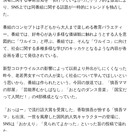
り、SNS上では同番組に関する話題が一時的にトレンドを独占し
た。
番組のコンセプトは子どもから大人まで楽しめる教育バラエティ
ー。番組では、好奇心があり多様な価値観に触れようとする人を意
図的に「ワルイコ」と呼ぶ。番組では、そんな「ワルイコ」に向け
て、社会に関する多種多様な学びのキッカケとなるような内容が各
企画を通じて発信されている。
新型コロナウイルスの影響によって以前より外出がしにくくなった
昨今、老若男女すべての人が楽しく社会について学んでほしいとい
う思いから、番組は作られたという。今回の放送では、「慎吾ママ
の部屋」「芸能界むかしばなし」「おとなのダンス音楽」「国宝だ
って人間だ！」の4部構成となっていた。
「おっはー」で流行語大賞を受賞した、香取慎吾が扮する「慎吾マ
マ」も出演。一世を風靡した国民的人気キャラクターの登場に、
SNSは「おかえり」「見られてよかった」といった旨の投稿で溢れ
た。