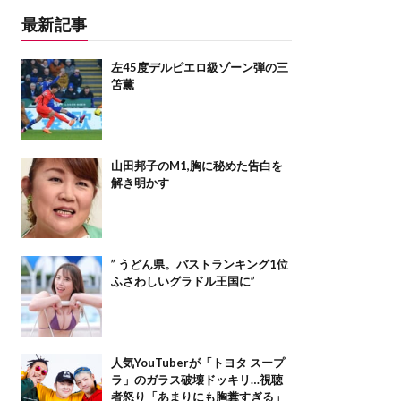
最新記事
左45度デルピエロ級ゾーン弾の三
笘薫
山田邦子のM1,胸に秘めた告白を
解き明かす
” うどん県。バストランキング1位
ふさわしいグラドル王国に”
人気YouTuberが「トヨタ スープ
ラ」のガラス破壊ドッキリ…視聴
者怒り「あまりにも胸糞すぎる」