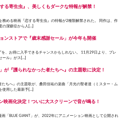
する寄生虫』、美しくもダークな特報が解禁！
を務める映画『恋する寄生虫』の特報が2種類解禁された。 同作は、作
の潔癖症から人[…]
ーションストアで『歳末感謝セール」が今年も開催
”を、お得に入手できるチャンスかもしれない。 11月29日より、プレ
ール』がス[…]
」が『護られなかった者たちへ』の主題歌に決定！
た者たちへ』の主題歌が、桑田佳祐の楽曲「月光の聖者達（ミスター・ム
使用した最新予[…]
ーション映画化決定！ついに大スクリーンで音が鳴る！
画「BLUE GIANT」が、2022年にアニメーション映画として公開され