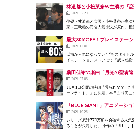
林遣都と小松菜奈W主演の『恋
2021.07.20
俳優・林遣都と女優・小松菜奈が主演
家・三秋縋の同名人気小説が原作。極度
最大80%OFF！プレイステ
2021.12.01
以前から気になっていた“あのタイトル
イステーションストアにて『歳末感謝セ
桑田佳祐の楽曲「月光の聖者達
2021.07.06
10月1日公開の映画『護られなかっ
ーンライト）」に決定。本日より同曲を
「BLUE GIANT」アニメ
2021.10.26
シリーズ累計770万部を突破する人気漫
ることが決定した。 原作の「BLUE […]