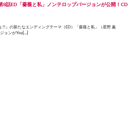
第8話ED「薔薇と私」ノンテロップバージョンが公開！CD
!!』の新たなエンディングテーマ（ED）「薔薇と私」（星野 薫
ョンがYou[…]