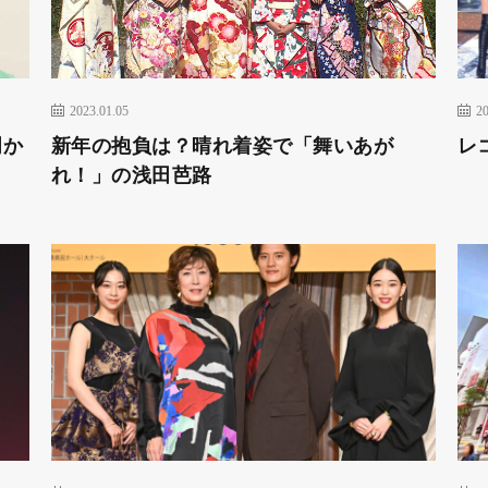
2023.01.05
20
明か
新年の抱負は？晴れ着姿で「舞いあが
レ
れ！」の浅田芭路