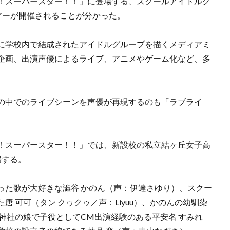
！スーパースター！！」に登場する、スクールアイドルグ
ブツアーが開催されることが分かった。
に学校内で結成されたアイドルグループを描くメディアミ
企画、出演声優によるライブ、アニメやゲーム化など、多
の中でのライブシーンを声優が再現するのも「ラブライ
。
！スーパースター！！」では、新設校の私立結ヶ丘女子高
場する。
った歌が大好きな澁谷 かのん（声：伊達さゆり）、スクー
 可可（タン クゥクゥ／声：Liyuu）、かのんの幼馴染
神社の娘で子役としてCM出演経験のある平安名 すみれ