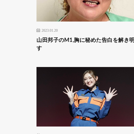
2023.01.20
山田邦子のM1,胸に秘めた告白を解き
す