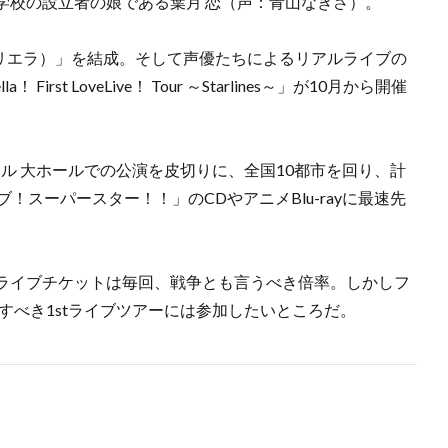
学校の設立者の娘である葉月 恋（声：青山なぎさ）。
！（リエラ）」を結成。そして声優たちによるリアルライブの
rst LoveLive！ Tour ～Starlines～」が10月から開催
ール 大ホールでの公演を皮切りに、全国10都市を回り、計
！スーパースター！！」のCDやアニメBlu-rayに最速先
ライブチケットは毎回、戦争とも言うべき倍率。しかしフ
記念すべき1stライブツアーには参加したいところだ。