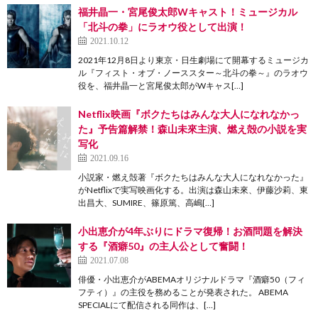
福井晶一・宮尾俊太郎Wキャスト！ミュージカル
「北斗の拳」にラオウ役として出演！
2021.10.12
2021年12月8日より東京・日生劇場にて開幕するミュージカ
ル『フィスト・オブ・ノーススター～北斗の拳～』のラオウ
役を、福井晶一と宮尾俊太郎がWキャス[…]
Netflix映画『ボクたちはみんな大人になれなかっ
た』予告篇解禁！森山未來主演、燃え殻の小説を実
写化
2021.09.16
小説家・燃え殻著『ボクたちはみんな大人になれなかった』
がNetflixで実写映画化する。出演は森山未來、伊藤沙莉、東
出昌大、SUMIRE、篠原篤、高嶋[…]
小出恵介が4年ぶりにドラマ復帰！お酒問題を解決
する『酒癖50』の主人公として奮闘！
2021.07.08
俳優・小出恵介がABEMAオリジナルドラマ『酒癖50（フィ
フティ）』の主役を務めることが発表された。 ABEMA
SPECIALにて配信される同作は、[…]