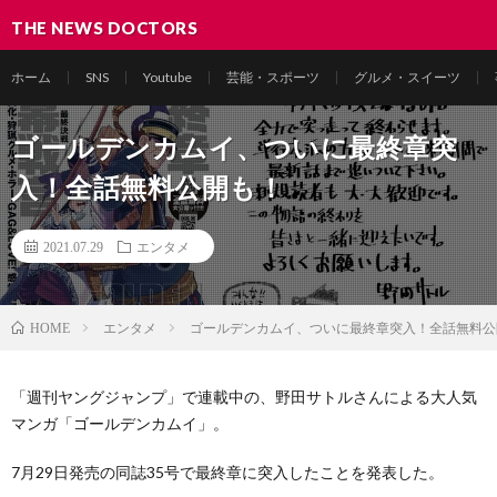
THE NEWS DOCTORS
ホーム
SNS
Youtube
芸能・スポーツ
グルメ・スイーツ
ゴールデンカムイ、ついに最終章突
入！全話無料公開も！
2021.07.29
エンタメ
エンタメ
ゴールデンカムイ、ついに最終章突入！全話無料公
HOME
「週刊ヤングジャンプ」で連載中の、野田サトルさんによる大人気
マンガ「ゴールデンカムイ」。
7月29日発売の同誌35号で最終章に突入したことを発表した。