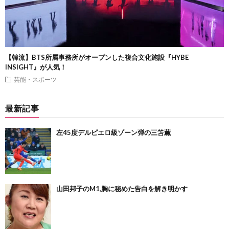
【韓流】BTS所属事務所がオープンした複合文化施設『HYBE
INSIGHT』が人気！
芸能・スポーツ
最新記事
左45度デルピエロ級ゾーン弾の三笘薫
山田邦子のM1,胸に秘めた告白を解き明かす