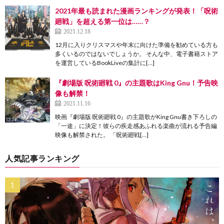
2021年最も読まれた漫画ランキングが発表！「呪術
廻戦」を超える第一位は……？
2021.12.18
12月に入りクリスマスや年末に向けた準備を勧めている方も
多くいるのではないでしょうか。 そんな中、電子書籍ストア
を運営しているBookLiveの集計に[…]
『劇場版 呪術廻戦 0』の主題歌はKing Gnu！予告映
像も解禁！
2021.11.16
映画『劇場版 呪術廻戦 0』の主題歌がKing Gnu書き下ろしの
「一途」に決定！彼らの疾走感あふれる楽曲が流れる予告編
映像も解禁された。 「呪術廻戦[…]
人気記事ランキング