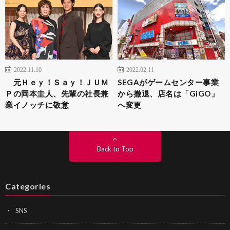
2022.11.10
2022.02.11
元Ｈｅｙ！Ｓａｙ！ＪＵＭ
SEGAがゲームセンター事業
Ｐの岡本圭人、先輩の社長兼
から撤退、店名は「GiGO」
業イノッチに敬意
へ変更
Back to Top
Categories
SNS