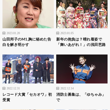
2023.01.20
2023.01.05
山田邦子のM1,胸に秘めた告
新年の抱負は？晴れ着姿で
白を解き明かす
「舞いあがれ！」の浅田芭路
2022.12.31
2022.12.14
レコード大賞「セカオワ」初
消防士募集は、「ゆちゃみ」
受賞
で