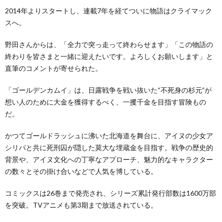
2014年よりスタートし、連載7年を経てついに物語はクライマック
スへ。
野田さんからは、「全力で突っ走って終わらせます」「この物語の
終わりを皆さまと一緒に迎えたいです。よろしくお願いします」と
直筆のコメントが寄せられた。
「ゴールデンカムイ」は、日露戦争を戦い抜いた“不死身の杉元”が
想い人のために大金を獲得するべく、一攫千金を目指す冒険もの
だ。
かつてゴールドラッシュに沸いた北海道を舞台に、アイヌの少女ア
シリパと共に死刑囚が隠した莫大な埋蔵金を目指す。戦争の歴史的
背景や、アイヌ文化への丁寧なアプローチ、魅力的なキャラクター
の数々とその掛け合いなどで人気を博している。
コミックスは26巻まで発売され、シリーズ累計発行部数は1600万部
を突破。TVアニメも第3期まで放送されている。