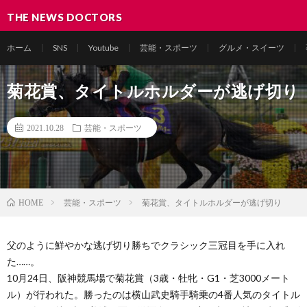
THE NEWS DOCTORS
ホーム
SNS
Youtube
芸能・スポーツ
グルメ・スイーツ
菊花賞、タイトルホルダーが逃げ切り
2021.10.28
芸能・スポーツ
芸能・スポーツ
菊花賞、タイトルホルダーが逃げ切り
HOME
父のように鮮やかな逃げ切り勝ちでクラシック三冠目を手に入れ
た……。
10月24日、阪神競馬場で菊花賞（3歳・牡牝・G1・芝3000メート
ル）が行われた。勝ったのは横山武史騎手騎乗の4番人気のタイトル