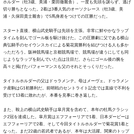
ホルダー（牡3歳、美浦・栗田徹厩舎）。一度も先頭を譲らず、逃げ
切り勝ちとなった。2着は3番人気のオーソクレース（牡3歳、美
浦・久保田貴士厩舎）で5馬身差をつけての圧勝だった。
スタート直後、横山武史騎手は先頭を主張。非常に鮮やかなラップ
タイムを刻んでゴール板を駆け抜けた。この圧勝劇に父である横山
典弘騎手のセイウンスカイによる菊花賞勝利を結びつける人も多か
っただろう。阪神競馬場と京都競馬場で、競馬場が違うにしても同
じようなラップを刻んでいた点は注目だ。さらにゴール後の腕を
高々と掲げたパフォーマンスも父のそれとそっくりだった。
タイトルホルダーの父はドゥラメンテ。母はメーヴェ。ドゥラメン
テ産駒はG1初勝利だ。前哨戦のセントライト記念では直線で不利を
受けて13着に敗れたが、本番を見事に巻き返した。
また、鞍上の横山武史騎手は皐月賞を含めて、本年の牡馬クラシッ
ク2冠を達成した。皐月賞はエフフォーリアで1着、日本ダービーは
エフフォーリアで2着、そして今回タイトルホルダーで菊花賞1着と
なった。まだ22歳の若武者であるが、本年は大活躍。関東のトップ