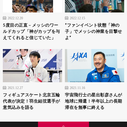
2022.12.20
2022.12.15
5度目の正直 – メッシのワー
“ファンイベント状態「神の
ルドカップ「神がカップを与
子」でメッシの神業を目撃せ
えてくれると信じていた」
よ”
2021.12.27
2021.11.16
フィギュアスケート北京五輪
宇宙飛行士の星出彰彦さんが
代表が決定！羽生結弦選手が
地球に帰還！半年以上の長期
意気込みを語る
滞在を無事に終える