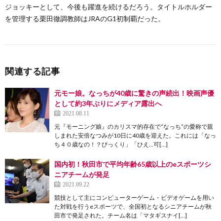
ジョッキーとして、今後も躍進を続けるだろう。タイトルホルダー
を管理する栗田徹調教師はJRAのG1初制覇だった。
関連する記事
元モー娘。なっちが40歳に驚きの声続出！映画声優
として約3年ぶりにメディア露出へ
2021.08.11
元『モーニング娘』のカリスマ的存在で“なっち”の愛称で親
しまれた安倍なつみが10日に40歳を迎えた。これには「なっ
ち４０歳なの！？びっくり」「ひえ…可[…]
国内初！秋田市で平均年齢65歳以上のeスポーツシ
ニアチームが発足
2021.09.22
競技として主にコンピューターゲーム・ビデオゲームを用い
た対戦を行うeスポーツで、全国初となるシニアチームが秋
田市で発足された。チーム名は「マタギスナイ[…]