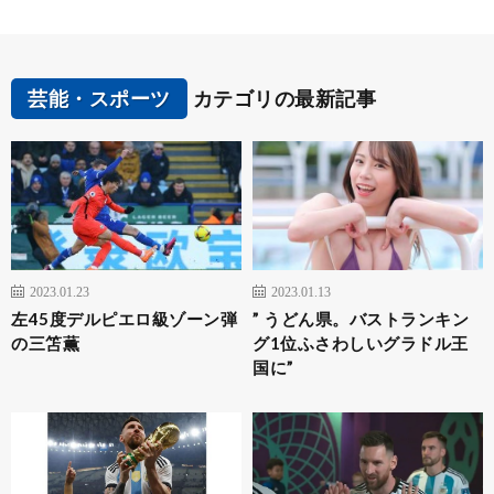
芸能・スポーツ
カテゴリの最新記事
2023.01.23
2023.01.13
左45度デルピエロ級ゾーン弾
” うどん県。バストランキン
の三笘薫
グ1位ふさわしいグラドル王
国に”