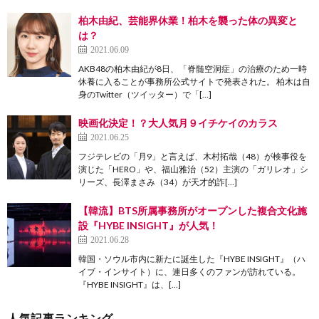
柏木由紀、芸能界休業！柏木を襲った体の異変と
は？
2021.06.09
AKB48の柏木由紀が8日、「脊髄空洞症」の治療のため一時
休養に入ることが事務所公式サイトで発表された。 柏木は自
身のTwitter（ツイッター）で「[…]
映画化決定！？大人気月９イチケイのカラス
2021.06.25
フジテレビの「月9」と言えば、木村拓哉（48）が検事役を
演じた「HERO」や、福山雅治（52）主演の「ガリレオ」シ
リーズ、長澤まさみ（34）が天才的詐[…]
【韓流】BTS所属事務所がオープンした複合文化施
設『HYBE INSIGHT』が人気！
2021.06.28
韓国・ソウル市内に新たに誕生した『HYBE INSIGHT』（ハ
イブ・インサイト）に、連日多くのファンが訪れている。
『HYBE INSIGHT』は、[…]
人気記事ランキング