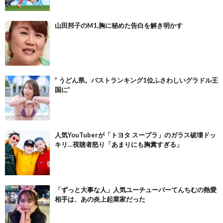
山田邦子のM1,胸に秘めた告白を解き明かす
” うどん県。バストランキング1位ふさわしいグラドル王
国に”
人気YouTuberが「トヨタ スープラ」のガラス破壊ドッ
キリ…視聴者怒り「あまりにも胸糞すぎる」
「ずっと大事な人」人気ユーチューバーてんちむの熱愛
相手は、あの炎上起業家だった