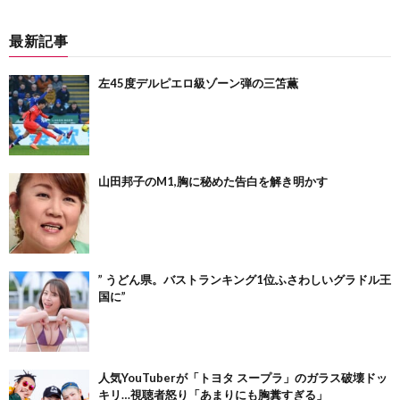
最新記事
左45度デルピエロ級ゾーン弾の三笘薫
山田邦子のM1,胸に秘めた告白を解き明かす
” うどん県。バストランキング1位ふさわしいグラドル王
国に”
人気YouTuberが「トヨタ スープラ」のガラス破壊ドッ
キリ…視聴者怒り「あまりにも胸糞すぎる」