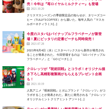
売！今年は『苺ロイヤルミルクティー』も登場
2021.10.20
クリスマスシーズンの季節限定品の知らせが、タリーズコー
ヒー（TULLY’S COFFEE）から届いた。毎年人気の『マスカ
ルポーネティラミス[…]
今度のスタバはパイナップルフラペチーノが新登
場！夏にピッタリの定番ピーチも同時発売！
2021.07.28
2021年8月4日（水）にスターバックスから新作が発売され
ることが発表された。 今回登場するのは「GO パイナップル
フラペチーノ」と「GO ピーチ […]
クロレッツが『呪術回戦』とコラボ！オリジナル描
き下ろし高精彩複製画がもらえるプレゼント企画
も！
2021.10.19
人気アニメ『呪術回戦』とガムブランド『クロレッツ』がコ
ラボすることが発表された。新たに発売される『クロレッツ
オリジナルミント クリアミント アソート[…]
ラーメンが一番美味しい都道府県は？ランキング