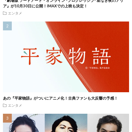
『劇場版 ソードアート・オンライン -プログレッシブ- 星なき夜のアリ
ア』が10月30日に公開！IMAXでの上映も決定！
エンタメ
あの『平家物語』がついにアニメ化！古典ファンも大反響の予感！
エンタメ