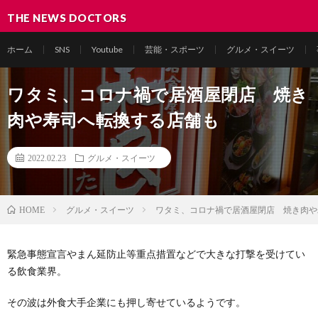
THE NEWS DOCTORS
ホーム
SNS
Youtube
芸能・スポーツ
グルメ・スイーツ
ワタミ、コロナ禍で居酒屋閉店 焼き
肉や寿司へ転換する店舗も
2022.02.23
グルメ・スイーツ
グルメ・スイーツ
ワタミ、コロナ禍で居酒屋閉店 焼き肉や
HOME
緊急事態宣言やまん延防止等重点措置などで大きな打撃を受けてい
る飲食業界。
その波は外食大手企業にも押し寄せているようです。